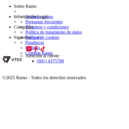
Sobre Ramo
+
Información Legal
Quienes somos
+
Preguntas frecuentes
Categorías
Términos y condiciones
+
Política de tratamiento de datos
Siguenos
Política de cookies
Ponqués
+
Pasabocas
Galletas
Combos Ramo
Atención al cliente
(601) 4375700
©2025 Ramo - Todos los derechos reservados