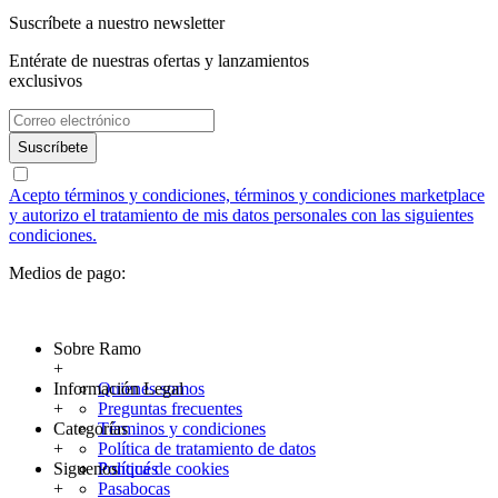
Suscríbete a nuestro newsletter
Entérate de nuestras ofertas y lanzamientos
exclusivos
Suscríbete
Acepto términos y condiciones, términos y condiciones marketplace
y autorizo el tratamiento de mis datos personales con las siguientes
condiciones.
Medios de pago:
Sobre Ramo
+
Información Legal
Quienes somos
+
Preguntas frecuentes
Categorías
Términos y condiciones
+
Política de tratamiento de datos
Siguenos
Política de cookies
Ponqués
+
Pasabocas