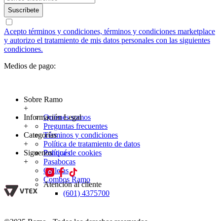
Suscríbete
Acepto términos y condiciones, términos y condiciones marketplace
y autorizo el tratamiento de mis datos personales con las siguientes
condiciones.
Medios de pago:
Sobre Ramo
+
Información Legal
Quienes somos
+
Preguntas frecuentes
Categorías
Términos y condiciones
+
Política de tratamiento de datos
Siguenos
Política de cookies
Ponqués
+
Pasabocas
Galletas
Combos Ramo
Atención al cliente
(601) 4375700