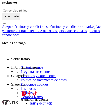
exclusivos
Suscríbete
Acepto términos y condiciones, términos y condiciones marketplace
y autorizo el tratamiento de mis datos personales con las siguientes
condiciones.
Medios de pago:
Sobre Ramo
+
Información Legal
Quienes somos
+
Preguntas frecuentes
Categorías
Términos y condiciones
+
Política de tratamiento de datos
Siguenos
Política de cookies
Ponqués
+
Pasabocas
Galletas
Combos Ramo
Atención al cliente
(601) 4375700