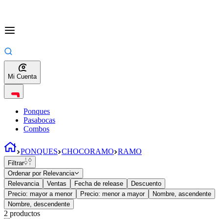
Mi Cuenta
Ponques
Pasabocas
Combos
PONQUES
CHOCORAMO
RAMO
Filtrar
Ordenar por
Relevancia
Relevancia
Ventas
Fecha de release
Descuento
Precio: mayor a menor
Precio: menor a mayor
Nombre, ascendente
Nombre, descendente
2
productos