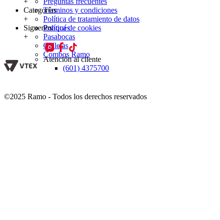
+
Preguntas frecuentes
Categorías
Términos y condiciones
+
Política de tratamiento de datos
Siguenos
Política de cookies
Ponqués
+
Pasabocas
Galletas
Combos Ramo
Atención al cliente
(601) 4375700
©2025 Ramo - Todos los derechos reservados