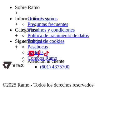
Sobre Ramo
+
Información Legal
Quienes somos
+
Preguntas frecuentes
Categorías
Términos y condiciones
+
Política de tratamiento de datos
Siguenos
Política de cookies
Ponqués
+
Pasabocas
Galletas
Combos Ramo
Atención al cliente
(601) 4375700
©2025 Ramo - Todos los derechos reservados