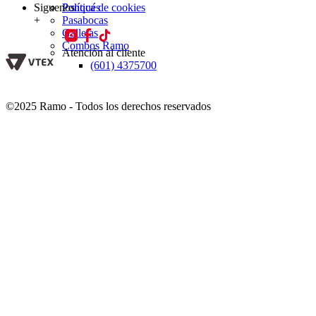
Siguenos
Política de cookies
Ponqués
+
Pasabocas
Galletas
Combos Ramo
Atención al cliente
(601) 4375700
©2025 Ramo - Todos los derechos reservados