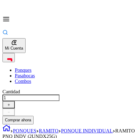
Mi Cuenta
Ponques
Pasabocas
Combos
Cantidad
＋
－
Comprar ahora
PONQUES
RAMITO
PONQUE INDIVIDUAL
RAMITO
PNQ INDV (2UNDX25G)