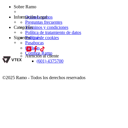
Sobre Ramo
+
Información Legal
Quienes somos
+
Preguntas frecuentes
Categorías
Términos y condiciones
+
Política de tratamiento de datos
Siguenos
Política de cookies
Ponqués
+
Pasabocas
Galletas
Combos Ramo
Atención al cliente
(601) 4375700
©2025 Ramo - Todos los derechos reservados