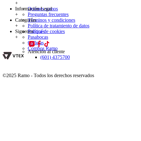
+
Información Legal
Quienes somos
+
Preguntas frecuentes
Categorías
Términos y condiciones
+
Política de tratamiento de datos
Siguenos
Política de cookies
Ponqués
+
Pasabocas
Galletas
Combos Ramo
Atención al cliente
(601) 4375700
©2025 Ramo - Todos los derechos reservados