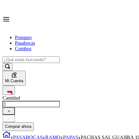
Ponques
Pasabocas
Combos
Mi Cuenta
Cantidad
＋
－
Comprar ahora
PASABOCAS
RAMO
PAPAS
PACHAS SAL GUAJIRA 1