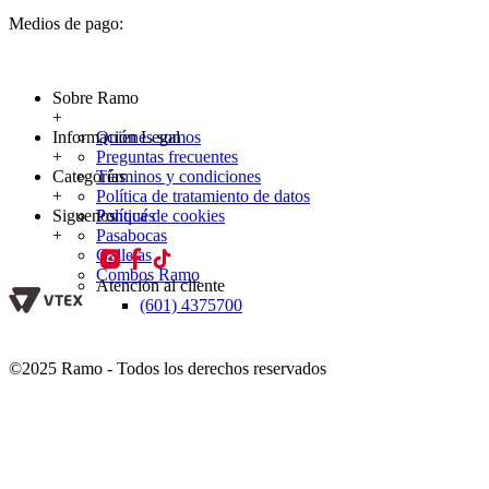
Medios de pago:
Sobre Ramo
+
Información Legal
Quienes somos
+
Preguntas frecuentes
Categorías
Términos y condiciones
+
Política de tratamiento de datos
Siguenos
Política de cookies
Ponqués
+
Pasabocas
Galletas
Combos Ramo
Atención al cliente
(601) 4375700
©2025 Ramo - Todos los derechos reservados