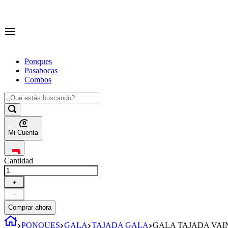
Ponques
Pasabocas
Combos
Mi Cuenta
Cantidad
＋
－
Comprar ahora
PONQUES
GALA
TAJADA GALA
GALA TAJADA VAIN