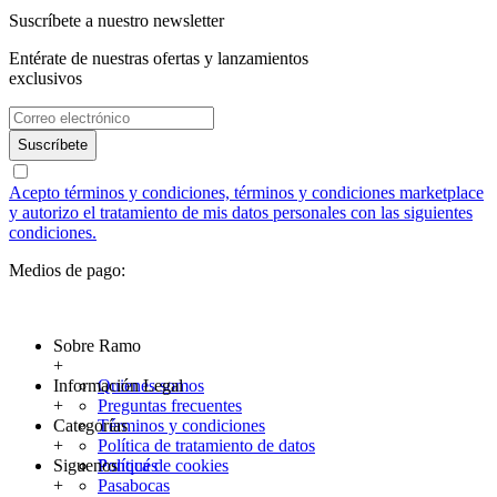
Suscríbete a nuestro newsletter
Entérate de nuestras ofertas y lanzamientos
exclusivos
Suscríbete
Acepto términos y condiciones, términos y condiciones marketplace
y autorizo el tratamiento de mis datos personales con las siguientes
condiciones.
Medios de pago:
Sobre Ramo
+
Información Legal
Quienes somos
+
Preguntas frecuentes
Categorías
Términos y condiciones
+
Política de tratamiento de datos
Siguenos
Política de cookies
Ponqués
+
Pasabocas