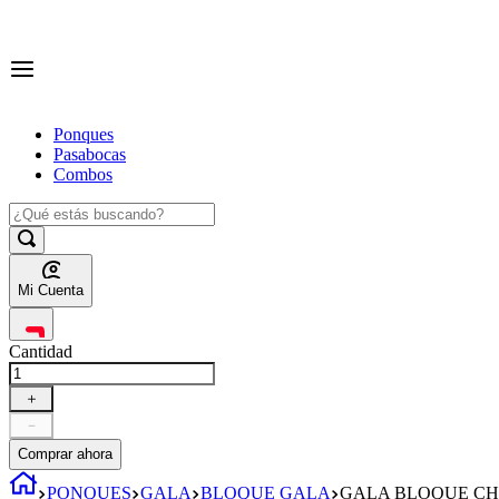
Ponques
Pasabocas
Combos
Mi Cuenta
Cantidad
＋
－
Comprar ahora
PONQUES
GALA
BLOQUE GALA
GALA BLOQUE CH