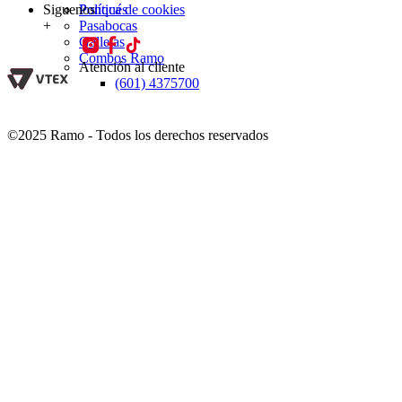
Siguenos
Política de cookies
Ponqués
+
Pasabocas
Galletas
Combos Ramo
Atención al cliente
(601) 4375700
©2025 Ramo - Todos los derechos reservados