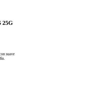
 25G
 con suave
ía.